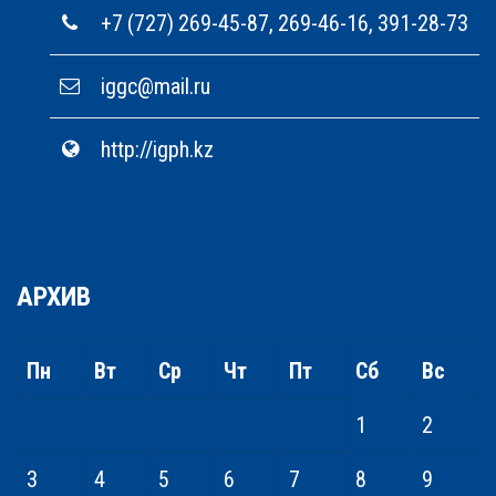
+7 (727) 269-45-87, 269-46-16, 391-28-73
iggc@mail.ru
http://igph.kz
АРХИВ
Пн
Вт
Ср
Чт
Пт
Сб
Вс
1
2
3
4
5
6
7
8
9