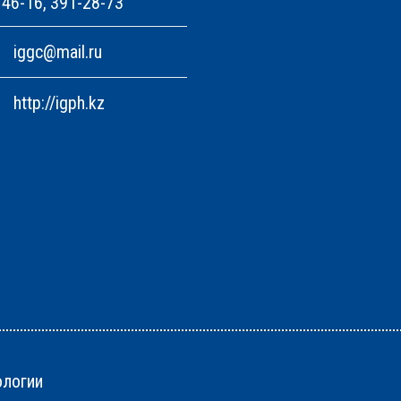
46-16, 391-28-73
iggc@mail.ru
http://igph.kz
ологии