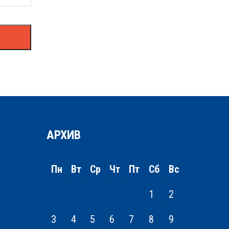
АРХИВ
Пн
Вт
Ср
Чт
Пт
Сб
Вс
1
2
3
4
5
6
7
8
9