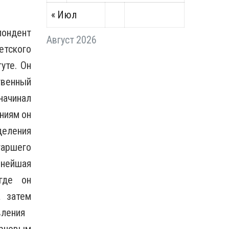
« Июл
ондент
Август 2026
етского
уте. Он
твенный
начинал
ниям он
деления
таршего
ьнейшая
где он
а затем
авления