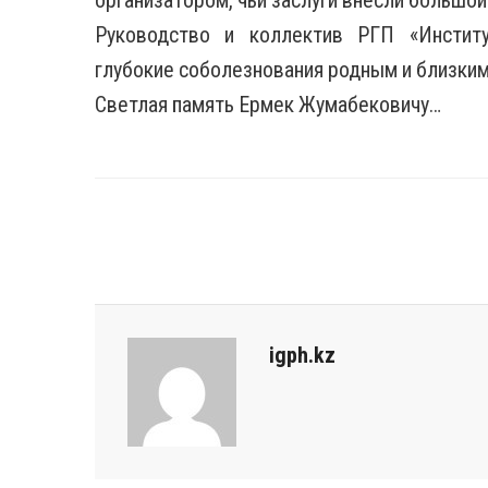
организатором, чьи заслуги внесли большой
Руководство и коллектив РГП «Инсти
глубокие соболезнования родным и близки
Светлая память Ермек Жумабековичу…
igph.kz