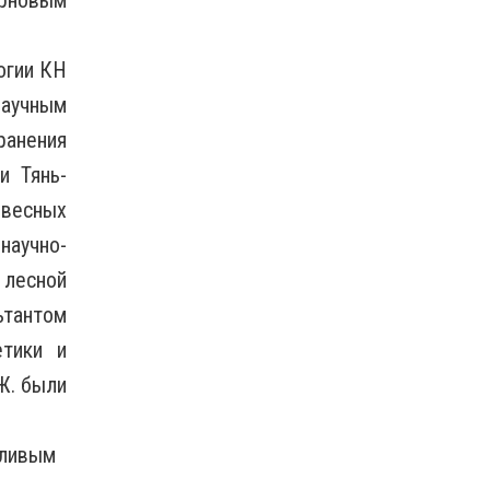
ерновым
огии КН
научным
ранения
и Тянь-
евесных
научно-
лесной
ьтантом
етики и
Ж. были
нтливым