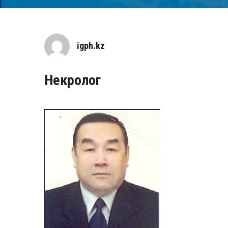
igph.kz
Некролог