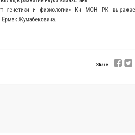
 вклад в развитие науки Казахстана.
тут генетики и физиологии» Кн МОН РК выражае
м Ермек Жумабековича.
Share