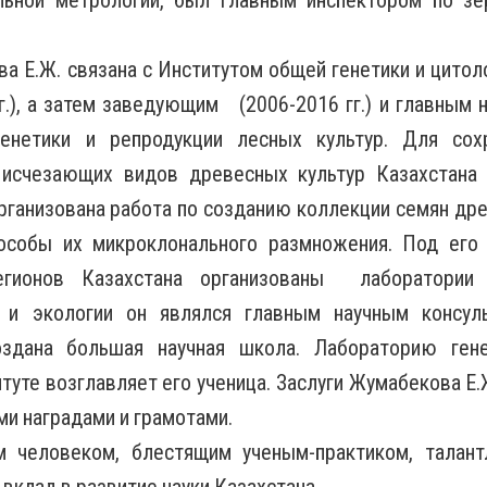
ельной метрологии, был главным инспектором по з
ва Е.Ж. связана с Институтом общей генетики и цитол
.), а затем заведующим (2006-2016 гг.) и главным 
генетики и репродукции лесных культур. Для сох
 исчезающих видов древесных культур Казахстана 
ганизована работа по созданию коллекции семян др
особы их микроклонального размножения. Под его 
егионов Казахстана организованы лаборатории 
и и экологии он являлся главным научным консул
здана большая научная школа. Лабораторию ген
туте возглавляет его ученица. Заслуги Жумабекова Е.
и наградами и грамотами.
м человеком, блестящим ученым-практиком, тала