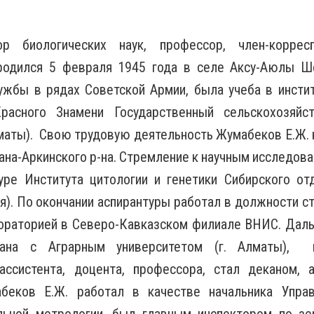
 биологических наук, профессор, член-корресп
родился 5 февраля 1945 года в селе Аксу-Аюлы Ш
ужбы в рядах Советской Армии, была учеба в инстит
расного Знамени Государственный сельскохозяйс
Алматы). Свою трудовую деятельность Жумабеков Е.Ж. 
ана-Аркинского р-на. Стремление к научным исследова
туре
Института цитологии и генетики Сибирского от
ия). По окончании аспирантуры работал в должности с
ораторией в Северо-
Кавказском филиале ВНИС. Дал
зана с Аграрным университетом (г. Алматы), 
ссистента, доцента, профессора, стал деканом, 
абеков Е.Ж. работал в качестве начальника Упр