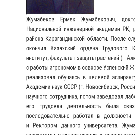
Жумабеков Ермек Жумабекович, доктор
Национальной инженерной академии РК, 
района Карагандинской области. После сл
окончил Казахский ордена Трудового К
институт, факультет защиты растений (г. 
с работы агрономом в совхозе Успенский Ж
реализовал обучаясь в целевой аспиран
Академии наук СССР (г. Новосибирск, Росс
научного сотрудника, потом заведовал лаб
его трудовая деятельность была свя
последовательно работал в должности а
и Ректором данного университета. Жум