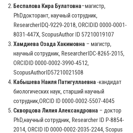
Беспалова Кира Булатовна
–магистр,
PhDдокторант, научный сотрудник,
ResearcherIDQ-9229-2018, ORCIDID 0000-0001-
8031-447X, ScopusAuthor ID 57210019107
Хамдиева
Озада
Хакимовна
– магистр,
научный сотрудник, ResearcherIDC-8265-2015,
ORCIDID 0000-0002-3990-4512,
ScopusAuthorID57210021508
Кабышева Наиля Патигуллаевна
-кандидат
биологических наук, старший научный
сотрудник,ORCID ID 0000-0002-5507-4045
Скворцова Лилия Александровна
– доктор
PhD,научный сотрудник, Researcher ID P-8854-
2014, ORCID ID 0000-0002-2035-2244, Scopus